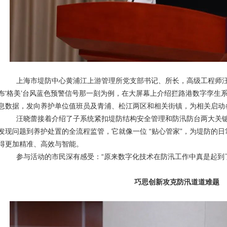
上海市堤防中心黄浦江上游管理所党支部书记、所长，高级工程师汪晓蕾先
布‘格美’台风蓝色预警信号那一刻为例，在大屏幕上介绍拦路港数字孪生
息数据，发向养护单位值班员及青浦、松江两区和相关街镇，为相关启动
汪晓蕾接着介绍了子系统紧扣堤防结构安全管理和防汛防台两大关键
发现问题到养护处置的全流程监管，它就像一位 “贴心管家”，为堤防的
得更加精准、高效与智能。
参与活动的市民深有感受：“原来数字化技术在防汛工作中真是起到了
巧思创新攻克防汛道道难题