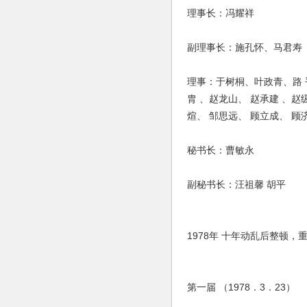
理事长：冯耀祥
副理事长：施孔怀、马君寿
理事：于树桐、叶政青、路 平
胄 、赵龙山、 赵承建 、赵
煊、 邹思远、 顾立成、 顾
秘书长：曹敏永
副秘书长：汪祖馨 胡平
1978年 十年动乱后整顿，
第一届 （1978．3．23）