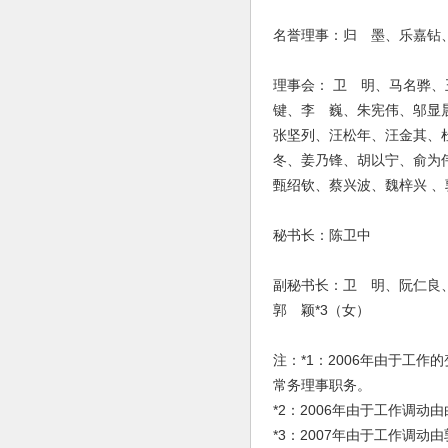
名誉理事：归 墨、乐嘉钻
理事会： 卫 明、马名骅
键、李 巍、朱宪伟、邬显
张坚列、汪松年、汪金其、
冬、姜乃锋、胡以宁、俞为
甄绍钦、蔡兴波、魏梓兴 、
秘书长：陈卫中
副秘书长：卫 明、阮仁良、
郭 颖*3（女）
注：*1：2006年由于工
常务理事职务。
*2：2006年由于工作调动
*3：2007年由于工作调动