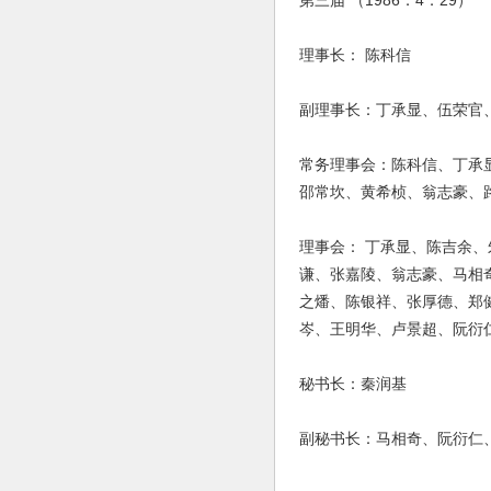
第三届 （1986．4．29）
理事长： 陈科信
副理事长：丁承显、伍荣官
常务理事会：陈科信、丁承
邵常坎、黄希桢、翁志豪、
理事会： 丁承显、陈吉余
谦、张嘉陵、翁志豪、马相
之燔、陈银祥、张厚德、郑
岑、王明华、卢景超、阮衍
秘书长：秦润基
副秘书长：马相奇、阮衍仁