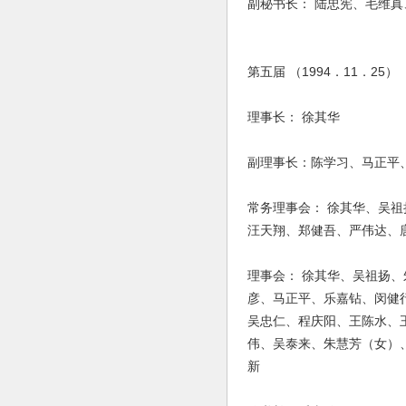
副秘书长： 陆忠宪、毛维
第五届 （1994．11．25）
理事长： 徐其华
副理事长：陈学习、马正平
常务理事会： 徐其华、吴
汪天翔、郑健吾、严伟达、
理事会： 徐其华、吴祖扬
彦、马正平、乐嘉钻、闵健
吴忠仁、程庆阳、王陈水、
伟、吴泰来、朱慧芳（女）
新