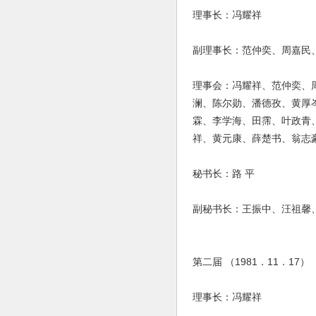
理事长：冯耀祥
副理事长：范仲奕、周嘉民
理事会：冯耀祥、范仲奕、
澜、陈尔勋、潘德孜、黄厚
霖、李学海、田霈、叶政青
祥、黄元康、薛楚书、翁志
秘书长：路 平
副秘书长：王振中、汪祖馨
第二届 （1981．11．17）
理事长：冯耀祥