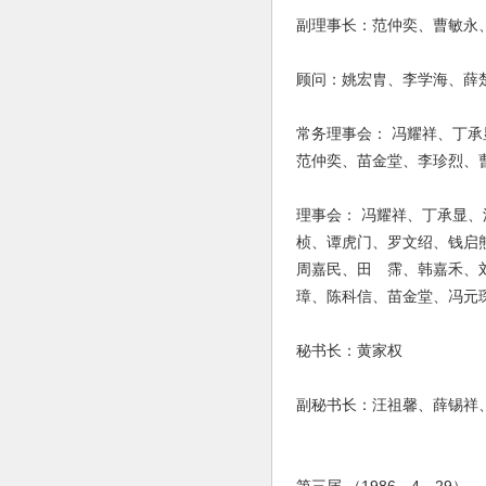
副理事长：范仲奕、曹敏永
顾问：姚宏胄、李学海、薛
常务理事会： 冯耀祥、丁
范仲奕、苗金堂、李珍烈、
理事会： 冯耀祥、丁承显
桢、谭虎门、罗文绍、钱启
周嘉民、田 霈、韩嘉禾、
璋、陈科信、苗金堂、冯元
秘书长：黄家权
副秘书长：汪祖馨、薛锡祥