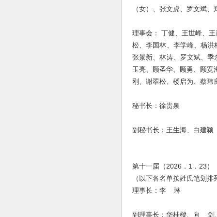
（女）、张文虎、罗文斌、
理事会： 丁健、王世峰、
松、李国林、李学峰、杨洪
张景新、林涛、罗文斌、季
玉亮、顾圣华、顾勇、顾宽
刚、谢翠松、楼启为、蔡玮
秘书长：徐贵泉
副秘书长：王生海、白建颖
第十一届（2026．1．23）
（以下各名单按姓氏笔划排
理事长：李 琳
副理事长：华桂樑、向 剑